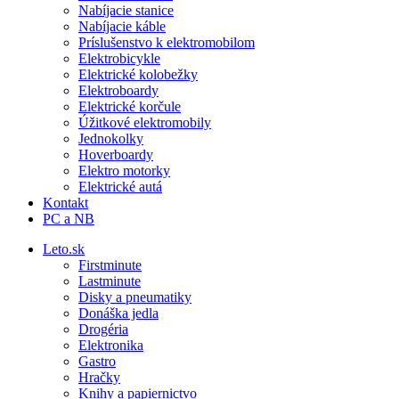
Nabíjacie stanice
Nabíjacie káble
Príslušenstvo k elektromobilom
Elektrobicykle
Elektrické kolobežky
Elektroboardy
Elektrické korčule
Úžitkové elektromobily
Jednokolky
Hoverboardy
Elektro motorky
Elektrické autá
Kontakt
PC a NB
Leto.sk
Firstminute
Lastminute
Disky a pneumatiky
Donáška jedla
Drogéria
Elektronika
Gastro
Hračky
Knihy a papiernictvo