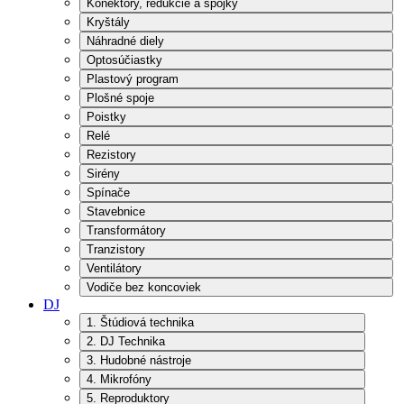
Konektory, redukcie a spojky
Kryštály
Náhradné diely
Optosúčiastky
Plastový program
Plošné spoje
Poistky
Relé
Rezistory
Sirény
Spínače
Stavebnice
Transformátory
Tranzistory
Ventilátory
Vodiče bez koncoviek
DJ
1. Štúdiová technika
2. DJ Technika
3. Hudobné nástroje
4. Mikrofóny
5. Reproduktory