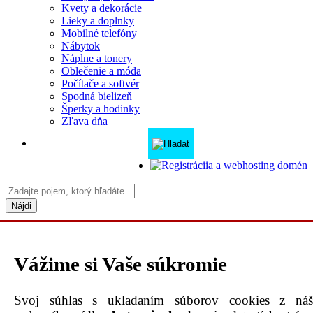
Kvety a dekorácie
Lieky a doplnky
Mobilné telefóny
Nábytok
Náplne a tonery
Oblečenie a móda
Počítače a softvér
Spodná bielizeň
Šperky a hodinky
Zľava dňa
Nájdi
Elektronika
Vážime si Vaše súkromie
0-50 €
50-100 €
100+ €
200+ €
400+ €
500+ €
1000+ €
Všetko
Svoj súhlas s ukladaním súborov cookies z ná