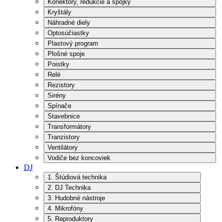
Konektory, redukcie a spojky
Kryštály
Náhradné diely
Optosúčiastky
Plastový program
Plošné spoje
Poistky
Relé
Rezistory
Sirény
Spínače
Stavebnice
Transformátory
Tranzistory
Ventilátory
Vodiče bez koncoviek
DJ
1. Štúdiová technika
2. DJ Technika
3. Hudobné nástroje
4. Mikrofóny
5. Reproduktory