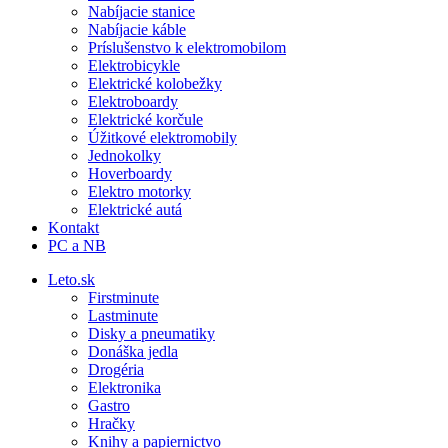
Nabíjacie stanice
Nabíjacie káble
Príslušenstvo k elektromobilom
Elektrobicykle
Elektrické kolobežky
Elektroboardy
Elektrické korčule
Úžitkové elektromobily
Jednokolky
Hoverboardy
Elektro motorky
Elektrické autá
Kontakt
PC a NB
Leto.sk
Firstminute
Lastminute
Disky a pneumatiky
Donáška jedla
Drogéria
Elektronika
Gastro
Hračky
Knihy a papiernictvo