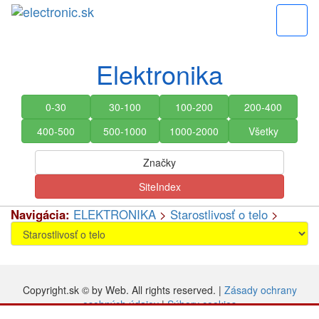
=
Elektronika
0-30
30-100
100-200
200-400
400-500
500-1000
1000-2000
Všetky
Značky
SiteIndex
Navigácia:
ELEKTRONIKA
>
Starostlivosť o telo
>
Copyright.sk © by Web. All rights reserved. |
Zásady ochrany
osobných údajov
|
Súbory cookies
V prípade Vašich otázok nás prosím
kontaktujte tu
.