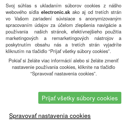
Svoj súhlas s ukladaním súborov cookies z nášho
webového sídla
electronic.sk
ako aj od tretích strán
vo Vašom zariadení súvisiace s anonymizovaným
spracovaním údajov za účelom zlepšenia navigácie a
používania našich stránok, efektívnejšieho použitia
Copyright.sk © by Web. All rights reserved. |
Zásady
marketingových a remarketingových nástrojov a
ochrany osobných údajov
|
Súbory cookies
poskytnutím obsahu nás a tretích strán vyjadríte
V prípade Vašich otázok nás prosím
kontaktujte tu
.
kliknutím na tlačidlo “Prijať všetky súbory cookies”.
Pokiaľ si želáte viac informácií alebo si želáte zmeniť
nastavenie používania cookies, kliknite na tlačidlo
“Spravovať nastavenia cookies”.
Prijať všetky súbory cookies
Spravovať nastavenia cookies