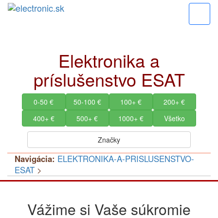
=
Elektronika a
príslušenstvo ESAT
0-50 €
50-100 €
100+ €
200+ €
400+ €
500+ €
1000+ €
Všetko
Značky
Navigácia:
ELEKTRONIKA-A-PRISLUSENSTVO-
ESAT
>
Vážime si Vaše súkromie